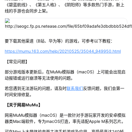
《碧蓝航线》、《第五人格》、《阴阳师》等多款热门手游，新上
线的手游也会同步上架。
要下载其他渠道（B站、华为等）的游戏，可参考以下教程：
https://mumu.163.com/help/20210525/35044_949950.html
【常见问题】
部分游戏版本更新后，在MuMu模拟器（macOS）上可能会出现启
动报错或运行崩溃等无法使用的问题。
若您遇到无法游玩的问题，请及时
联系我们
反馈问题，我们会第一
时间安排修复。
【关于网易MuMu】
网易MuMu模拟器（macOS）是一款针对手游玩家开发的安卓模拟
器类Mac端软件，专为macOS打造，率先适配Apple M系列芯片。
可在Mac上大屏体验市面主流手机游戏及应用，享受最高达240帧