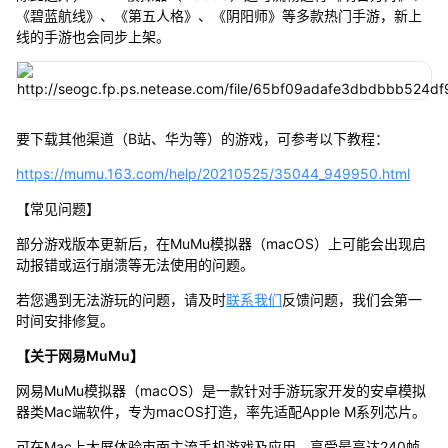
《碧蓝航线》、《第五人格》、《阴阳师》等多款热门手游，新上
线的手游也会同步上架。
要下载其他渠道（B站、华为等）的游戏，可参考以下教程：
https://mumu.163.com/help/20210525/35044_949950.html
【常见问题】
部分游戏版本更新后，在MuMu模拟器（macOS）上可能会出现启
动报错或运行崩溃等无法使用的问题。
若您遇到无法游玩的问题，请及时
联系我们
反馈问题，我们会第一
时间安排修复。
【关于网易MuMu】
网易MuMu模拟器（macOS）是一款针对手游玩家开发的安卓模拟
器类Mac端软件，专为macOS打造，率先适配Apple M系列芯片。
可在Mac上大屏体验市面主流手机游戏及应用，享受最高达240帧