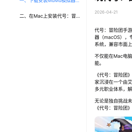
一、下载安装MuMu模拟器
2026-04-21
（macOS）（原MuMu模拟
二、在Mac上安装代号：冒
代号：冒险团手游
器Pro）
险团
器（macOS），
系统，兼容市面
不仅能在Mac电
能。
《代号：冒险团》
家沉浸在一个由
多元职业体系，
无论是独自挑战
《代号：冒险团