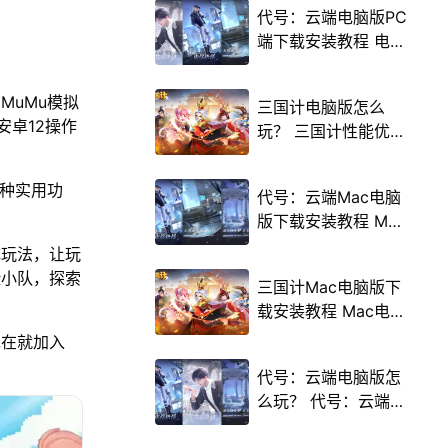
代号：云端电脑版PC
端下载安装教程 电脑
版怎么玩代号：云端
攻略
MuMu模拟
三国计电脑版怎么
安卓12操作
玩？ 三国计性能优化
240高帧 游戏多开
后台挂机 按键设置教
多种实用功
代号：云端Mac电脑
程
版下载安装教程 Mac
电脑怎么玩代号：云
成玩法，让玩
端攻略
险小队，探索
三国计Mac电脑版下
载安装教程 Mac电脑
怎么玩三国计攻略
现在就加入
代号：云端电脑版怎
么玩？ 代号：云端性
能优化240高帧 游戏