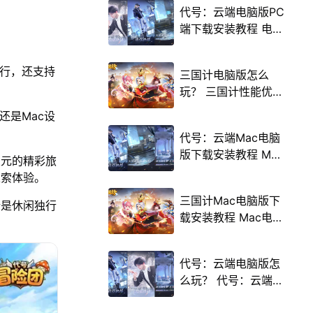
代号：云端电脑版PC
端下载安装教程 电脑
版怎么玩代号：云端
攻略
运行，还支持
三国计电脑版怎么
玩？ 三国计性能优化
240高帧 游戏多开
，还是Mac设
后台挂机 按键设置教
代号：云端Mac电脑
程
版下载安装教程 Mac
次元的精彩旅
电脑怎么玩代号：云
探索体验。
端攻略
三国计Mac电脑版下
论是休闲独行
载安装教程 Mac电脑
怎么玩三国计攻略
代号：云端电脑版怎
么玩？ 代号：云端性
能优化240高帧 游戏