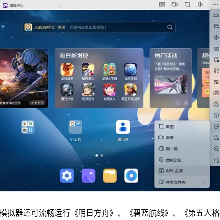
u模拟器还可流畅运行《明日方舟》、《碧蓝航线》、《第五人