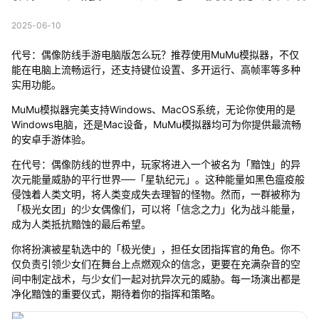
2025-06-10
代号：偶像防线手游电脑版怎么玩？推荐使用MuMu模拟器，不仅
能在电脑上流畅运行，还支持键位设置、多开运行、高帧率等多种
实用功能。
MuMu模拟器完美支持Windows、MacOS系统，无论你使用的是
Windows电脑，还是Mac设备，MuMu模拟器均可为你提供最流畅
的安卓手游体验。
在代号：偶像防线的世界中，玩家将进入一个被名为「黯蚀」的异
次元能量威胁的平行世界──「星轨纪元」。这种能量如黑色瘟疫般
侵蚀着人类文明，将人类变成失去理智的怪物。然而，一群被称为
「极光女团」的少女偶像们，可以将「信念之力」化为战斗能量，
成为人类抵抗黯蚀的最后希望。
你将扮演被星轨选中的「极光使」，担任女团指挥官的角色。你不
仅负责引领少女们在舞台上点燃观众的信念，更要在充满杂音的空
间中制定战术，与少女们一起对抗异次元的威胁。每一场演出都是
净化黯蚀的重要仪式，期待着你的指挥和策略。