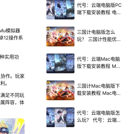
代号：云端电脑版PC
端下载安装教程 电脑
版怎么玩代号：云端
攻略
Mu模拟器
三国计电脑版怎么
卓12操作系
玩？ 三国计性能优化
240高帧 游戏多开
后台挂机 按键设置教
多种实用功
代号：云端Mac电脑
程
版下载安装教程 Mac
电脑怎么玩代号：云
队协作。玩家
端攻略
胜利。
三国计Mac电脑版下
载安装教程 Mac电脑
，满足不同玩
怎么玩三国计攻略
专属阵容，体
代号：云端电脑版怎
么玩？ 代号：云端性
能优化240高帧 游戏