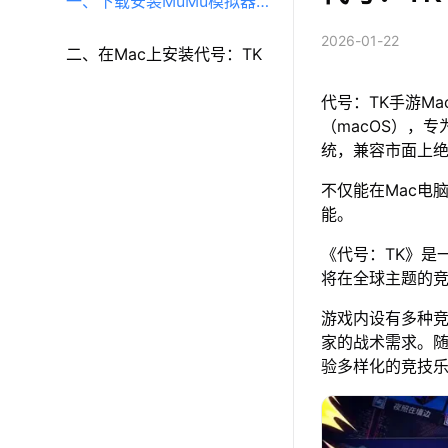
一、下载安装MuMu模拟器
2026-01-22
（macOS）（原MuMu模拟
二、在Mac上安装代号：TK
代号：TK手游M
器Pro）
（macOS），专
统，兼容市面上
不仅能在Mac电
能。
《代号：TK》是
将在全球主题的
游戏内设有多种
家的战术需求。
验多样化的竞技