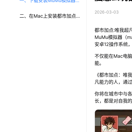
一、下载安装MuMu模拟器
2026-03-03
（macOS）（原MuMu模拟
二、在Mac上安装都市加点:
都市加点:唯我超
器Pro）
唯我超凡
MuMu模拟器（m
安卓12操作系统
不仅能在Mac电
能。
《都市加点：唯
凡能力的人，通
你将在城市中与
长，都是对自我的