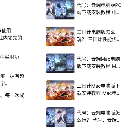
代号：云端电脑版PC
端下载安装教程 电脑
版怎么玩代号：云端
攻略
荐使用
三国计电脑版怎么
载业内领先的
玩？ 三国计性能优化
240高帧 游戏多开
后台挂机 按键设置教
多种实用功
代号：云端Mac电脑
程
版下载安装教程 Mac
电脑怎么玩代号：云
演唯一拥有超
端攻略
安宁。
三国计Mac电脑版下
载安装教程 Mac电脑
形。每一次成
怎么玩三国计攻略
代号：云端电脑版怎
么玩？ 代号：云端性
能优化240高帧 游戏