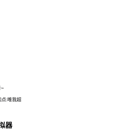
~
加点:唯我超
拟器