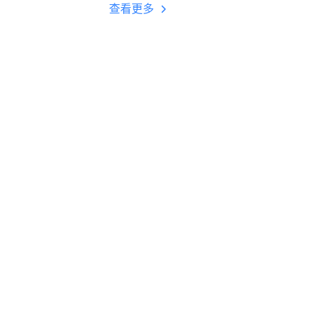
多开 后台挂机 按键
查看更多
设置教程