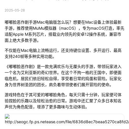
2025-05-28
嘟嘟脸恶作剧手游Mac电脑版怎么玩？想要在Mac设备上体验最新
手游，推荐使用MuMu模拟器（macOS），专为macOS打造，率先
适配Apple M系列芯片，搭载业内领先的安卓12操作系统，兼容市
面上绝大多数手游。
不仅能在Mac电脑上流畅运行，还支持键位设置、多开运行、最高
支持240帧等多种实用功能。
《嘟嘟脸恶作剧》是一款充满欢乐与无厘头的手游，带领玩家进入
一个名为艾利亚斯的奇幻世界。在这个不拘一格的王国中，即便面
临危机，居民们依旧轻松自得，享受着日常的捣蛋和冒险。玩家化
身为世界树圣团的团长，肩负着带领使者们展开冒险的使命。
游戏特色在于其可爱的嘟嘟脸角色，每天只需十分钟，玩家便可体
验捏脸的乐趣以及轻松治愈的日常。游戏中还汇聚了众多日本知名
声优为角色配音，增添了更多趣味与生动体验。