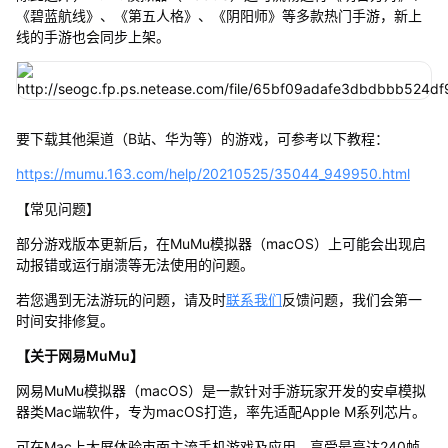
《碧蓝航线》、《第五人格》、《阴阳师》等多款热门手游，新上
线的手游也会同步上架。
要下载其他渠道（B站、华为等）的游戏，可参考以下教程：
https://mumu.163.com/help/20210525/35044_949950.html
【常见问题】
部分游戏版本更新后，在MuMu模拟器（macOS）上可能会出现启
动报错或运行崩溃等无法使用的问题。
若您遇到无法游玩的问题，请及时
联系我们
反馈问题，我们会第一
时间安排修复。
【关于网易MuMu】
网易MuMu模拟器（macOS）是一款针对手游玩家开发的安卓模拟
器类Mac端软件，专为macOS打造，率先适配Apple M系列芯片。
可在Mac上大屏体验市面主流手机游戏及应用，享受最高达240帧