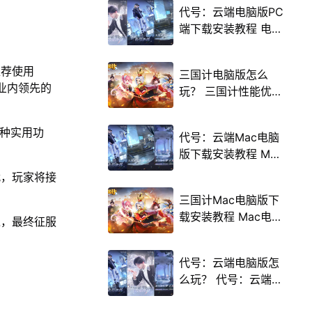
代号：云端电脑版PC
端下载安装教程 电脑
版怎么玩代号：云端
攻略
推荐使用
三国计电脑版怎么
载业内领先的
玩？ 三国计性能优化
240高帧 游戏多开
后台挂机 按键设置教
多种实用功
代号：云端Mac电脑
程
版下载安装教程 Mac
电脑怎么玩代号：云
代，玩家将接
端攻略
三国计Mac电脑版下
载安装教程 Mac电脑
境，最终征服
怎么玩三国计攻略
代号：云端电脑版怎
么玩？ 代号：云端性
能优化240高帧 游戏