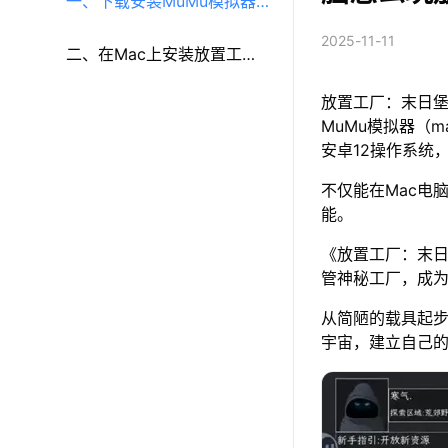
一、下载安装MuMu模拟器
2025-11-11
（macOS）（原MuMu模拟
二、在Mac上安装放置工
放置工厂：末日堡
器Pro）
厂：末日堡垒
MuMu模拟器（m
安卓12操作系统
不仅能在Mac电
能。
《放置工厂：末
管神秘工厂，成
从简陋的载具起
宇宙，建立自己