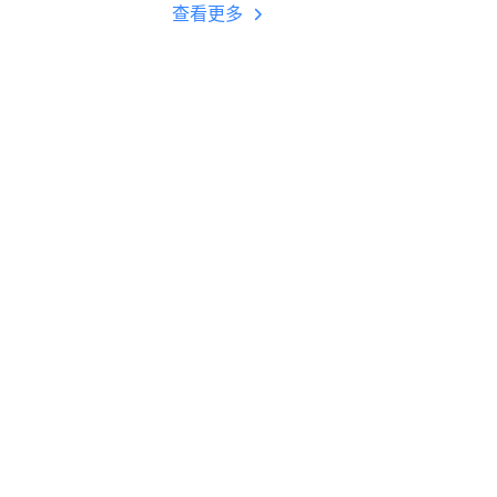
多开 后台挂机 按键
查看更多
设置教程