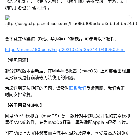
《碧蓝航线》、《第五人格》、《阴阳师》等多款热门手游，新上
线的手游也会同步上架。
要下载其他渠道（B站、华为等）的游戏，可参考以下教程：
https://mumu.163.com/help/20210525/35044_949950.html
【常见问题】
部分游戏版本更新后，在MuMu模拟器（macOS）上可能会出现启
动报错或运行崩溃等无法使用的问题。
若您遇到无法游玩的问题，请及时
联系我们
反馈问题，我们会第一
时间安排修复。
【关于网易MuMu】
网易MuMu模拟器（macOS）是一款针对手游玩家开发的安卓模拟
器类Mac端软件，专为macOS打造，率先适配Apple M系列芯片。
可在Mac上大屏体验市面主流手机游戏及应用，享受最高达240帧