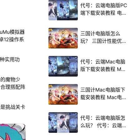
代号：云端电脑版PC
端下载安装教程 电脑
版怎么玩代号：云端
攻略
uMu模拟器
三国计电脑版怎么
卓12操作系
玩？ 三国计性能优化
240高帧 游戏多开
后台挂机 按键设置教
多种实用功
代号：云端Mac电脑
程
版下载安装教程 Mac
电脑怎么玩代号：云
色的魔物少
端攻略
，合理搭配阵
三国计Mac电脑版下
载安装教程 Mac电脑
怎么玩三国计攻略
论是挑战关卡
代号：云端电脑版怎
么玩？ 代号：云端性
能优化240高帧 游戏