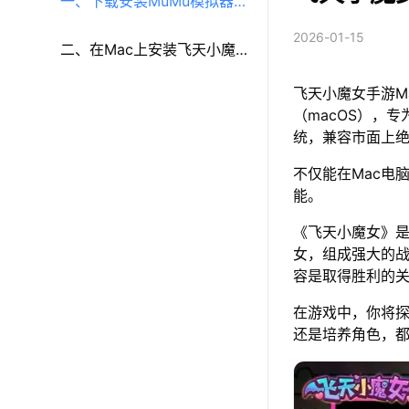
一、下载安装MuMu模拟器
2026-01-15
（macOS）（原MuMu模拟
二、在Mac上安装飞天小魔
飞天小魔女手游M
器Pro）
女
（macOS），专
统，兼容市面上
不仅能在Mac电
能。
《飞天小魔女》
女，组成强大的
容是取得胜利的
在游戏中，你将
还是培养角色，