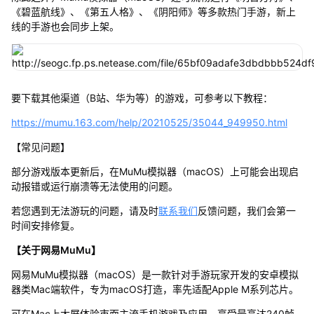
《碧蓝航线》、《第五人格》、《阴阳师》等多款热门手游，新上
线的手游也会同步上架。
要下载其他渠道（B站、华为等）的游戏，可参考以下教程：
https://mumu.163.com/help/20210525/35044_949950.html
【常见问题】
部分游戏版本更新后，在MuMu模拟器（macOS）上可能会出现启
动报错或运行崩溃等无法使用的问题。
若您遇到无法游玩的问题，请及时
联系我们
反馈问题，我们会第一
时间安排修复。
【关于网易MuMu】
网易MuMu模拟器（macOS）是一款针对手游玩家开发的安卓模拟
器类Mac端软件，专为macOS打造，率先适配Apple M系列芯片。
可在Mac上大屏体验市面主流手机游戏及应用，享受最高达240帧