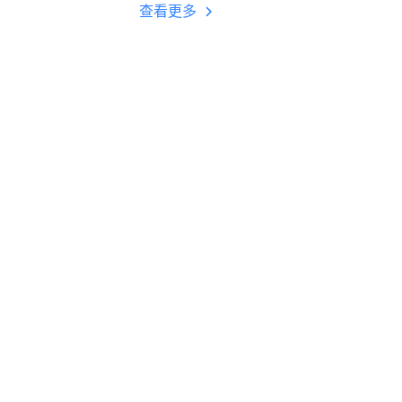
多开 后台挂机 按键
查看更多
设置教程