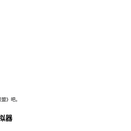
联盟》吧。
拟器