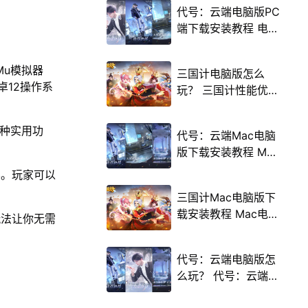
代号：云端电脑版PC
端下载安装教程 电脑
版怎么玩代号：云端
攻略
Mu模拟器
三国计电脑版怎么
卓12操作系
玩？ 三国计性能优化
240高帧 游戏多开
后台挂机 按键设置教
多种实用功
代号：云端Mac电脑
程
版下载安装教程 Mac
电脑怎么玩代号：云
界。玩家可以
端攻略
。
三国计Mac电脑版下
载安装教程 Mac电脑
玩法让你无需
怎么玩三国计攻略
代号：云端电脑版怎
么玩？ 代号：云端性
能优化240高帧 游戏