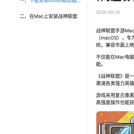
一、下载安装MuMu模拟器
2026-06-10
（macOS）（原MuMu模拟
二、在Mac上安装战神联盟
战神联盟手游Ma
器Pro）
（macOS），专
统，兼容市面上
不仅能在Mac电
能。
《战神联盟》是
邀请各类强力英
游戏采用复古像
高强度操作也能