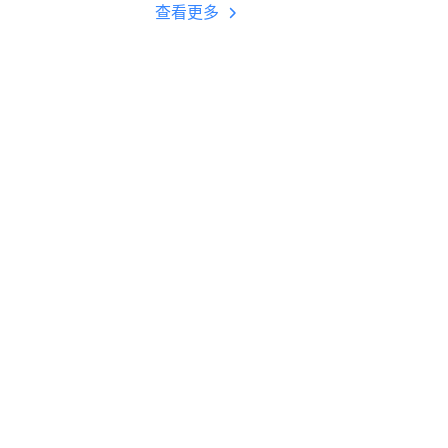
多开 后台挂机 按键
查看更多
设置教程