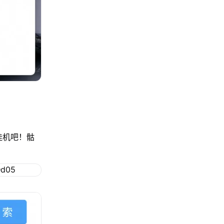
挂机吧！骷