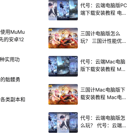
代号：云端电脑版PC
端下载安装教程 电脑
版怎么玩代号：云端
攻略
使用MuMu
三国计电脑版怎么
先的安卓12
玩？ 三国计性能优化
240高帧 游戏多开
后台挂机 按键设置教
多种实用功
代号：云端Mac电脑
程
版下载安装教程 Mac
电脑怎么玩代号：云
倦的骷髅勇
端攻略
三国计Mac电脑版下
载安装教程 Mac电脑
战各类副本和
怎么玩三国计攻略
代号：云端电脑版怎
么玩？ 代号：云端性
能优化240高帧 游戏