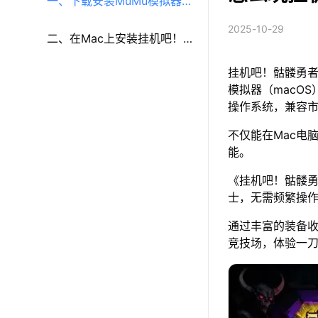
一、下载安装MuMu模拟器
2025-10-29
（macOS）（原MuMu模拟
二、在Mac上安装挂机吧！
挂机吧！骷髅勇者
器Pro）
骷髅勇者
模拟器（macOS
操作系统，兼容
不仅能在Mac电
能。
《挂机吧！骷髅勇
士，无需频繁操
通过丰富的装备
竞技场，体验一