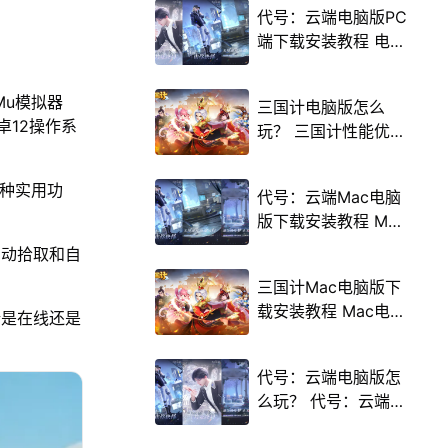
代号：云端电脑版PC
端下载安装教程 电脑
版怎么玩代号：云端
攻略
Mu模拟器
三国计电脑版怎么
卓12操作系
玩？ 三国计性能优化
240高帧 游戏多开
后台挂机 按键设置教
多种实用功
代号：云端Mac电脑
程
版下载安装教程 Mac
电脑怎么玩代号：云
自动拾取和自
端攻略
三国计Mac电脑版下
载安装教程 Mac电脑
论是在线还是
怎么玩三国计攻略
代号：云端电脑版怎
么玩？ 代号：云端性
能优化240高帧 游戏