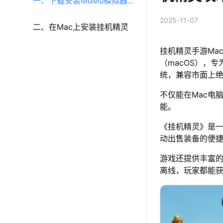
一、下载安装MuMu模拟器
2025-11-07
（macOS）（原MuMu模拟
二、在Mac上安装挂机精灵
挂机精灵手游Ma
器Pro）
（macOS），专
统，兼容市面上
不仅能在Mac电
能。
《挂机精灵》是
动出售装备的便
游戏还提供丰富
离线，玩家都能