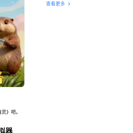
多开 后台挂机 按键
查看更多
设置教程
精灵》吧。
拟器