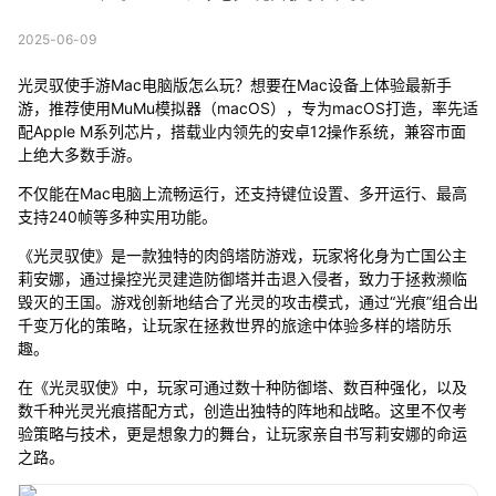
2025-06-09
光灵驭使手游Mac电脑版怎么玩？想要在Mac设备上体验最新手
游，推荐使用MuMu模拟器（macOS），专为macOS打造，率先适
配Apple M系列芯片，搭载业内领先的安卓12操作系统，兼容市面
上绝大多数手游。
不仅能在Mac电脑上流畅运行，还支持键位设置、多开运行、最高
支持240帧等多种实用功能。
《光灵驭使》是一款独特的肉鸽塔防游戏，玩家将化身为亡国公主
莉安娜，通过操控光灵建造防御塔并击退入侵者，致力于拯救濒临
毁灭的王国。游戏创新地结合了光灵的攻击模式，通过“光痕”组合出
千变万化的策略，让玩家在拯救世界的旅途中体验多样的塔防乐
趣。
在《光灵驭使》中，玩家可通过数十种防御塔、数百种强化，以及
数千种光灵光痕搭配方式，创造出独特的阵地和战略。这里不仅考
验策略与技术，更是想象力的舞台，让玩家亲自书写莉安娜的命运
之路。