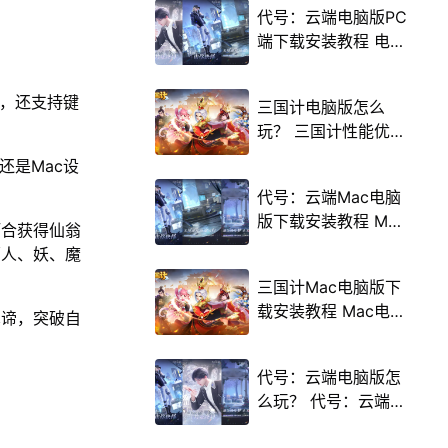
代号：云端电脑版PC
端下载安装教程 电脑
版怎么玩代号：云端
攻略
行，还支持键
三国计电脑版怎么
玩？ 三国计性能优化
240高帧 游戏多开
，还是Mac设
后台挂机 按键设置教
代号：云端Mac电脑
程
版下载安装教程 Mac
巧合获得仙翁
电脑怎么玩代号：云
荡人、妖、魔
端攻略
三国计Mac电脑版下
载安装教程 Mac电脑
真谛，突破自
怎么玩三国计攻略
代号：云端电脑版怎
么玩？ 代号：云端性
能优化240高帧 游戏