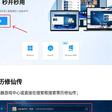
历修仙传
拟器游戏中心或直接在搜索框搜索寒历修仙传；