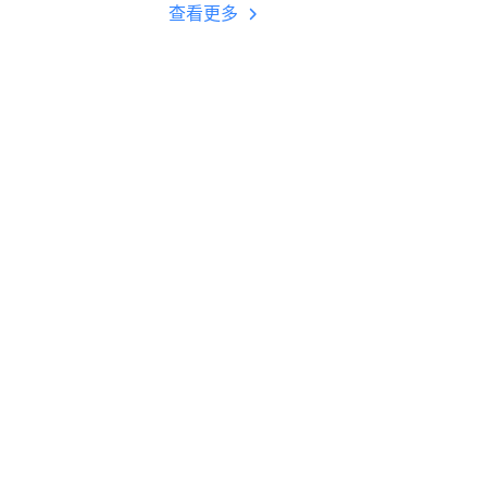
多开 后台挂机 按键
查看更多
设置教程