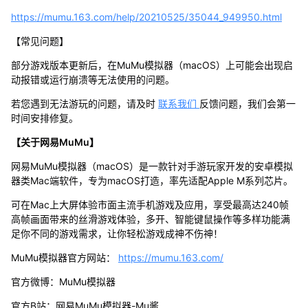
https://mumu.163.com/help/20210525/35044_949950.html
【常见问题】
部分游戏版本更新后，在MuMu模拟器（macOS）上可能会出现启
动报错或运行崩溃等无法使用的问题。
若您遇到无法游玩的问题，请及时
联系我们
反馈问题，我们会第一
时间安排修复。
【关于网易MuMu】
网易MuMu模拟器（macOS）是一款针对手游玩家开发的安卓模拟
器类Mac端软件，专为macOS打造，率先适配Apple M系列芯片。
可在Mac上大屏体验市面主流手机游戏及应用，享受最高达240帧
高帧画面带来的丝滑游戏体验，多开、智能键鼠操作等多样功能满
足你不同的游戏需求，让你轻松游戏成神不伤神！
MuMu模拟器官方网站：
https://mumu.163.com/
官方微博：MuMu模拟器
官方B站：网易MuMu模拟器-Mu酱