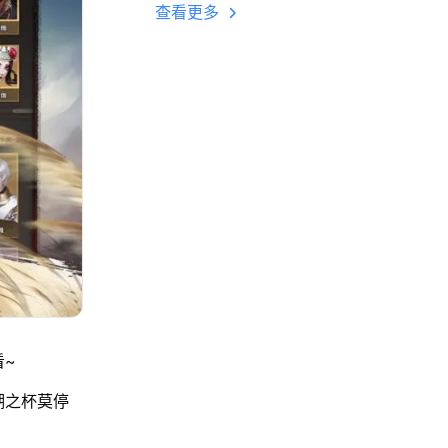
多开 后台挂机 按键
查看更多
设置教程
看~
湖之杯莫停