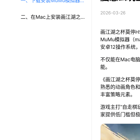
一、下载安装MuMu模拟器
2026-03-26
（macOS）（原MuMu模拟
二、在Mac上安装画江湖之
画江湖之杯莫停H
器Pro）
杯莫停H5
MuMu模拟器（m
安卓12操作系统
不仅能在Mac电
能。
《画江湖之杯莫停
熟悉的动画角色
丰富策略元素。
游戏主打“自走棋
家提供低门槛但极