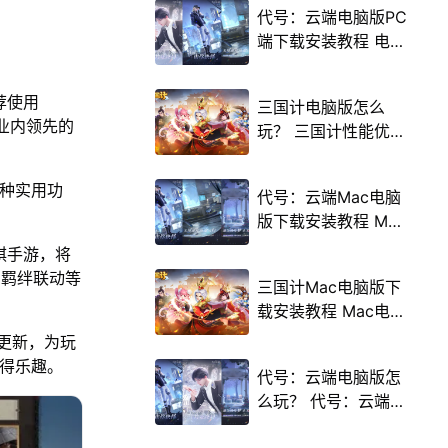
代号：云端电脑版PC
端下载安装教程 电脑
版怎么玩代号：云端
攻略
荐使用
三国计电脑版怎么
载业内领先的
玩？ 三国计性能优化
240高帧 游戏多开
后台挂机 按键设置教
多种实用功
代号：云端Mac电脑
程
版下载安装教程 Mac
电脑怎么玩代号：云
棋手游，将
端攻略
、羁绊联动等
三国计Mac电脑版下
载安装教程 Mac电脑
怎么玩三国计攻略
季更新，为玩
获得乐趣。
代号：云端电脑版怎
么玩？ 代号：云端性
能优化240高帧 游戏