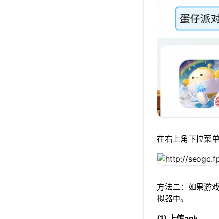
在右上角下拉菜
方法二：如果游戏
拟器中。
(1) 上传apk