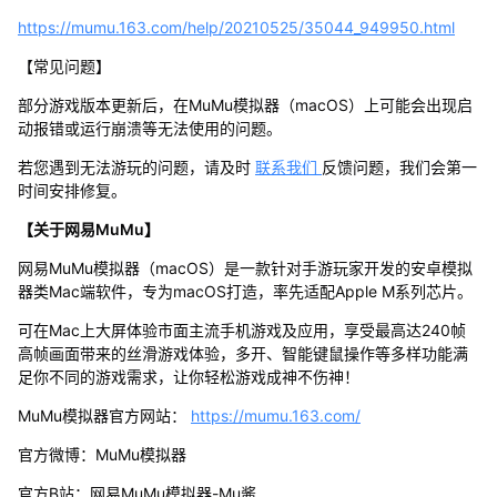
https://mumu.163.com/help/20210525/35044_949950.html
【常见问题】
部分游戏版本更新后，在MuMu模拟器（macOS）上可能会出现启
动报错或运行崩溃等无法使用的问题。
若您遇到无法游玩的问题，请及时
联系我们
反馈问题，我们会第一
时间安排修复。
【关于网易MuMu】
网易MuMu模拟器（macOS）是一款针对手游玩家开发的安卓模拟
器类Mac端软件，专为macOS打造，率先适配Apple M系列芯片。
可在Mac上大屏体验市面主流手机游戏及应用，享受最高达240帧
高帧画面带来的丝滑游戏体验，多开、智能键鼠操作等多样功能满
足你不同的游戏需求，让你轻松游戏成神不伤神！
MuMu模拟器官方网站：
https://mumu.163.com/
官方微博：MuMu模拟器
官方B站：网易MuMu模拟器-Mu酱