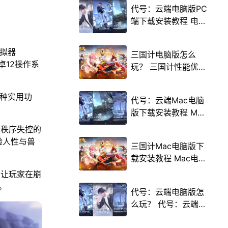
代号：云端电脑版PC
端下载安装教程 电脑
版怎么玩代号：云端
攻略
模拟器
三国计电脑版怎么
卓12操作系
玩？ 三国计性能优化
240高帧 游戏多开
后台挂机 按键设置教
多种实用功
代号：云端Mac电脑
程
版下载安装教程 Mac
电脑怎么玩代号：云
与秩序失控的
端攻略
验人性与兽
三国计Mac电脑版下
载安装教程 Mac电脑
怎么玩三国计攻略
，让玩家在崩
。
代号：云端电脑版怎
么玩？ 代号：云端性
能优化240高帧 游戏