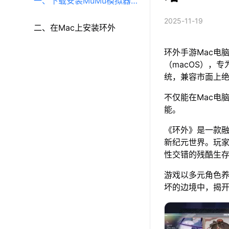
一、下载安装MuMu模拟器
2025-11-19
（macOS）（原MuMu模拟
二、在Mac上安装环外
环外手游Mac电
器Pro）
（macOS），专
统，兼容市面上
不仅能在Mac电
能。
《环外》是一款
新纪元世界。玩家
性交错的残酷生
游戏以多元角色
坏的边境中，揭开