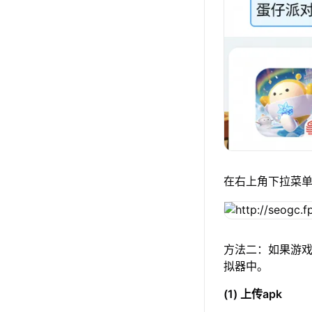
在右上角下拉菜
方法二：如果游戏
拟器中。
(1) 上传apk