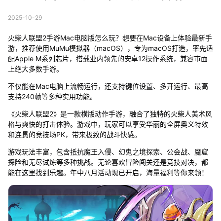
2025-10-29
火柴人联盟2手游Mac电脑版怎么玩？想要在Mac设备上体验最新手
游，推荐使用MuMu模拟器（macOS），专为macOS打造，率先适
配Apple M系列芯片，搭载业内领先的安卓12操作系统，兼容市面
上绝大多数手游。
不仅能在Mac电脑上流畅运行，还支持键位设置、多开运行、最高
支持240帧等多种实用功能。
《火柴人联盟2》是一款横版动作手游，融合了独特的火柴人美术风
格与爽快的打击体验。游戏中，玩家可以享受华丽的全屏奥义特效
和连贯的竞技场PK，带来极致的战斗快感。
游戏玩法丰富，包含抵抗魔王入侵、幻鬼之境探索、公会战、魔窟
探险和无尽试炼等多种挑战。无论喜欢冒险闯关还是竞技对决，都
能在这里找到乐趣。年中八月活动现已开启，海量福利等你来领！