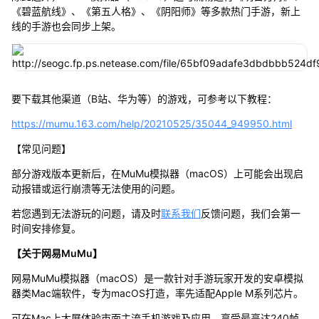
《碧蓝航线》、《第五人格》、《阴阳师》等多款热门手游，新上
线的手游也会同步上架。
要下载其他渠道（B站、华为等）的游戏，可参考以下教程：
https://mumu.163.com/help/20210525/35044_949950.html
【常见问题】
部分游戏版本更新后，在MuMu模拟器（macOS）上可能会出现启
动报错或运行崩溃等无法使用的问题。
若您遇到无法游玩的问题，请及时
联系我们
反馈问题，我们会第一
时间安排修复。
【关于网易MuMu】
网易MuMu模拟器（macOS）是一款针对手游玩家开发的安卓模拟
器类Mac端软件，专为macOS打造，率先适配Apple M系列芯片。
可在Mac上大屏体验市面主流手机游戏及应用，享受最高达240帧