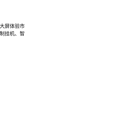
上大屏体验市
录制挂机、智