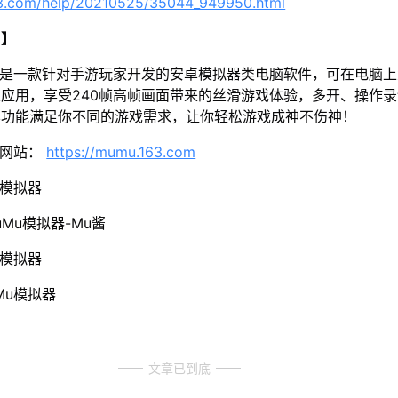
63.com/help/20210525/35044_949950.html
u】
器是一款针对手游玩家开发的安卓模拟器类电脑软件，可在电脑
应用，享受240帧高帧画面带来的丝滑游戏体验，多开、操作
样功能满足你不同的游戏需求，让你轻松游戏成神不伤神！
方网站：
https://mumu.163.com
u模拟器
Mu模拟器-Mu酱
u模拟器
Mu模拟器
文章已到底