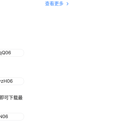
多开 后台挂机 按键
查看更多
设置教程
钮即可下载最