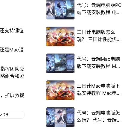
代号：云端电脑版PC
端下载安装教程 电脑
版怎么玩代号：云端
攻略
，还支持键位
三国计电脑版怎么
玩？ 三国计性能优化
240高帧 游戏多开
，还是Mac设
后台挂机 按键设置教
代号：云端Mac电脑
程
版下载安装教程 Mac
自指挥团队应
电脑怎么玩代号：云
策略组合和紧
端攻略
三国计Mac电脑版下
载安装教程 Mac电脑
力，扩展救援
怎么玩三国计攻略
代号：云端电脑版怎
么玩？ 代号：云端性
能优化240高帧 游戏