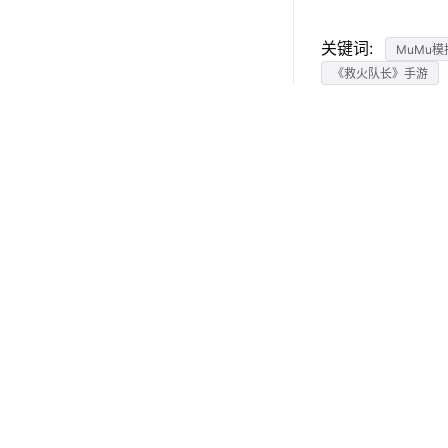
关键词:
MuMu模
《救火队长》手游