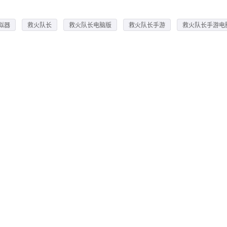
拟器
救火队长
救火队长电脑版
救火队长手游
救火队长手游电