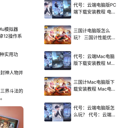
代号：云端电脑版PC
端下载安装教程 电脑
版怎么玩代号：云端
攻略
Mu模拟器
三国计电脑版怎么
卓12操作系
玩？ 三国计性能优化
240高帧 游戏多开
后台挂机 按键设置教
多种实用功
代号：云端Mac电脑
程
版下载安装教程 Mac
电脑怎么玩代号：云
的封神人物并
端攻略
三国计Mac电脑版下
载安装教程 Mac电脑
受三界斗法的
怎么玩三国计攻略
趣。
代号：云端电脑版怎
么玩？ 代号：云端性
能优化240高帧 游戏