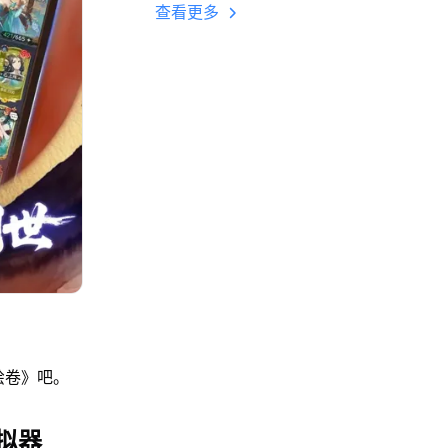
多开 后台挂机 按键
查看更多
设置教程
绘卷》吧。
拟器