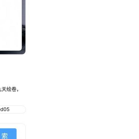
九天绘卷，