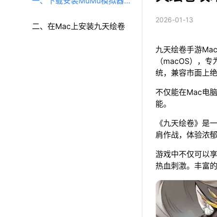
一、下载安装MuMu模拟器
2026-01-13
（macOS）（原MuMu模拟
二、在Mac上安装九天绘卷
九天绘卷手游Ma
器Pro）
（macOS），专
统，兼容市面上
不仅能在Mac电
能。
《九天绘卷》是
肩作战，体验浓
游戏中不仅可以
热血刺激。丰富