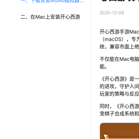
一、下载安装MuMu模拟器
2025-12-08
（macOS）（原MuMu模拟
二、在Mac上安装开心西游
开心西游手游Ma
器Pro）
（macOS），专
统，兼容市面上
不仅能在Mac电
能。
《开心西游》是
的进攻，守护人
玩家的策略与反
同时，《开心西
宠棋子合成系统