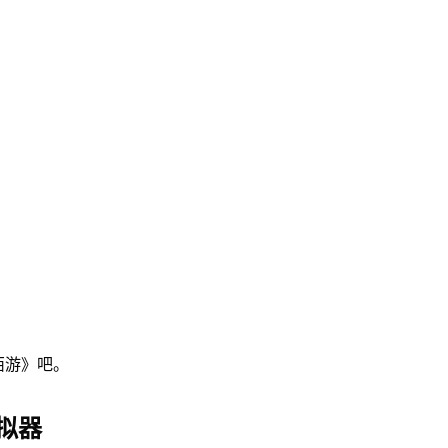
西游》吧。
拟器