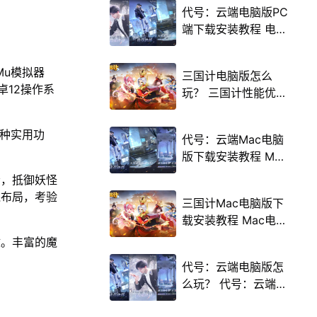
代号：云端电脑版PC
端下载安装教程 电脑
版怎么玩代号：云端
攻略
Mu模拟器
三国计电脑版怎么
卓12操作系
玩？ 三国计性能优化
240高帧 游戏多开
后台挂机 按键设置教
多种实用功
代号：云端Mac电脑
程
版下载安装教程 Mac
电脑怎么玩代号：云
者，抵御妖怪
端攻略
线布局，考验
三国计Mac电脑版下
载安装教程 Mac电脑
怎么玩三国计攻略
敌。丰富的魔
代号：云端电脑版怎
么玩？ 代号：云端性
能优化240高帧 游戏