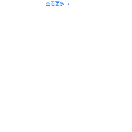
多开 后台挂机 按键
查看更多
设置教程