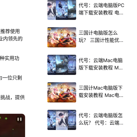
代号：云端电脑版PC
端下载安装教程 电脑
版怎么玩代号：云端
攻略
，推荐使用
三国计电脑版怎么
载业内领先的
玩？ 三国计性能优化
240高帧 游戏多开
后台挂机 按键设置教
多种实用功
代号：云端Mac电脑
程
版下载安装教程 Mac
电脑怎么玩代号：云
身为一位只剩
端攻略
三国计Mac电脑版下
载安装教程 Mac电脑
与挑战，提供
怎么玩三国计攻略
代号：云端电脑版怎
么玩？ 代号：云端性
能优化240高帧 游戏