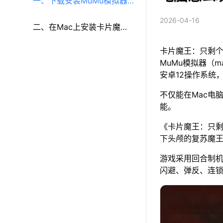
一、下载安装MuMu模拟器
2026-04-16
（macOS）（原MuMu模拟
二、在Mac上安装卡片魔
卡片魔王：只剩个
器Pro）
王：只剩个头！
MuMu模拟器（m
安卓12操作系统
不仅能在Mac电
能。
《卡片魔王：只剩
下头颅的复苏魔
游戏采用回合制
闪避、弹反、连锁