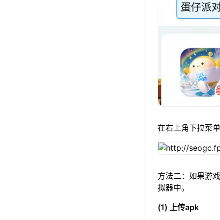
在右上角下拉菜
方法二：如果游戏
拟器中。
(1) 上传apk