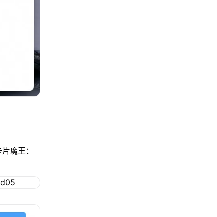
卡片魔王：