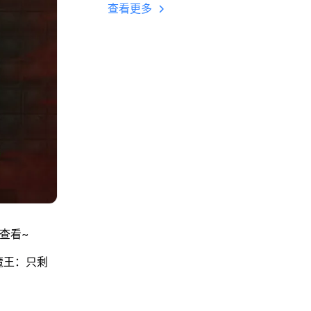
多开 后台挂机 按键
查看更多
设置教程
查看~
魔王：只剩