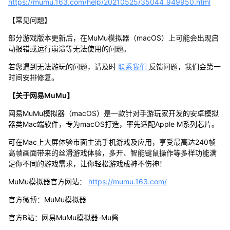
https://mumu.163.com/help/20210525/35044_949950.html
【常见问题】
部分游戏版本更新后，在MuMu模拟器（macOS）上可能会出现启
动报错或运行崩溃等无法使用的问题。
若您遇到无法游玩的问题，请及时
联系我们
反馈问题，我们会第一
时间安排修复。
【关于网易MuMu】
网易MuMu模拟器（macOS）是一款针对手游玩家开发的安卓模拟
器类Mac端软件，专为macOS打造，率先适配Apple M系列芯片。
可在Mac上大屏体验市面主流手机游戏及应用，享受最高达240帧
高帧画面带来的丝滑游戏体验，多开、智能键鼠操作等多样功能满
足你不同的游戏需求，让你轻松游戏成神不伤神！
MuMu模拟器官方网站：
https://mumu.163.com/
官方微博：MuMu模拟器
官方B站：网易MuMu模拟器-Mu酱