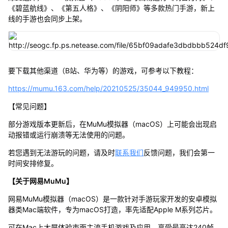
《碧蓝航线》、《第五人格》、《阴阳师》等多款热门手游，新上
线的手游也会同步上架。
要下载其他渠道（B站、华为等）的游戏，可参考以下教程：
https://mumu.163.com/help/20210525/35044_949950.html
【常见问题】
部分游戏版本更新后，在MuMu模拟器（macOS）上可能会出现启
动报错或运行崩溃等无法使用的问题。
若您遇到无法游玩的问题，请及时
联系我们
反馈问题，我们会第一
时间安排修复。
【关于网易MuMu】
网易MuMu模拟器（macOS）是一款针对手游玩家开发的安卓模拟
器类Mac端软件，专为macOS打造，率先适配Apple M系列芯片。
可在Mac上大屏体验市面主流手机游戏及应用，享受最高达240帧