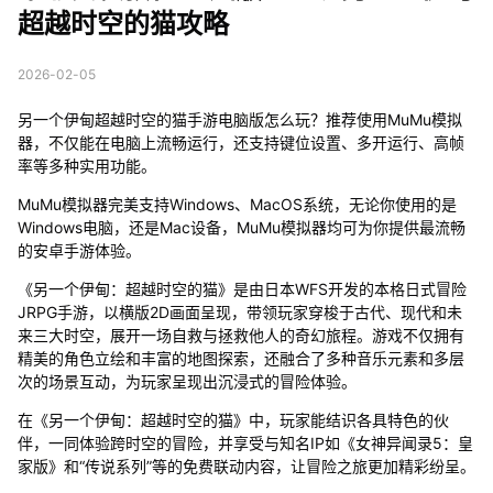
超越时空的猫攻略
2026-02-05
另一个伊甸超越时空的猫手游电脑版怎么玩？推荐使用MuMu模拟
器，不仅能在电脑上流畅运行，还支持键位设置、多开运行、高帧
率等多种实用功能。
MuMu模拟器完美支持Windows、MacOS系统，无论你使用的是
Windows电脑，还是Mac设备，MuMu模拟器均可为你提供最流畅
的安卓手游体验。
《另一个伊甸：超越时空的猫》是由日本WFS开发的本格日式冒险
JRPG手游，以横版2D画面呈现，带领玩家穿梭于古代、现代和未
来三大时空，展开一场自救与拯救他人的奇幻旅程。游戏不仅拥有
精美的角色立绘和丰富的地图探索，还融合了多种音乐元素和多层
次的场景互动，为玩家呈现出沉浸式的冒险体验。
在《另一个伊甸：超越时空的猫》中，玩家能结识各具特色的伙
伴，一同体验跨时空的冒险，并享受与知名IP如《女神异闻录5：皇
家版》和“传说系列”等的免费联动内容，让冒险之旅更加精彩纷呈。