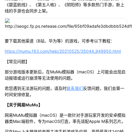
《碧蓝航线》、《第五人格》、《阴阳师》等多款热门手游，新上
线的手游也会同步上架。
要下载其他渠道（B站、华为等）的游戏，可参考以下教程：
https://mumu.163.com/help/20210525/35044_949950.html
【常见问题】
部分游戏版本更新后，在MuMu模拟器（macOS）上可能会出现启
动报错或运行崩溃等无法使用的问题。
若您遇到无法游玩的问题，请及时
联系我们
反馈问题，我们会第一
时间安排修复。
【关于网易MuMu】
网易MuMu模拟器（macOS）是一款针对手游玩家开发的安卓模拟
器类Mac端软件，专为macOS打造，率先适配Apple M系列芯片。
可在Mac上大屏体验市面主流手机游戏及应用，享受最高达240帧