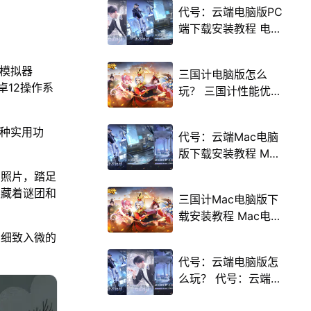
代号：云端电脑版PC
端下载安装教程 电脑
版怎么玩代号：云端
攻略
u模拟器
三国计电脑版怎么
卓12操作系
玩？ 三国计性能优化
240高帧 游戏多开
后台挂机 按键设置教
多种实用功
代号：云端Mac电脑
程
版下载安装教程 Mac
电脑怎么玩代号：云
白照片，踏足
端攻略
隐藏着谜团和
三国计Mac电脑版下
载安装教程 Mac电脑
怎么玩三国计攻略
到细致入微的
代号：云端电脑版怎
么玩？ 代号：云端性
能优化240高帧 游戏