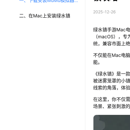
一、下载安装MuMu模拟器
2025-12-26
（macOS）（原MuMu模拟
二、在Mac上安装绿水镇
绿水镇手游Mac
器Pro）
（macOS），专
统，兼容市面上
不仅能在Mac电
能。
《绿水镇》是一
被迷雾笼罩的小
线索的角落，体
在这里，你不仅
场景、紧张刺激