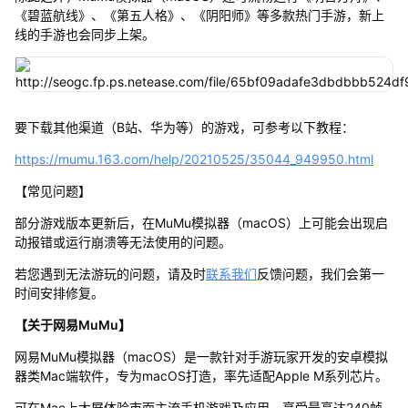
《碧蓝航线》、《第五人格》、《阴阳师》等多款热门手游，新上
线的手游也会同步上架。
要下载其他渠道（B站、华为等）的游戏，可参考以下教程：
https://mumu.163.com/help/20210525/35044_949950.html
【常见问题】
部分游戏版本更新后，在MuMu模拟器（macOS）上可能会出现启
动报错或运行崩溃等无法使用的问题。
若您遇到无法游玩的问题，请及时
联系我们
反馈问题，我们会第一
时间安排修复。
【关于网易MuMu】
网易MuMu模拟器（macOS）是一款针对手游玩家开发的安卓模拟
器类Mac端软件，专为macOS打造，率先适配Apple M系列芯片。
可在Mac上大屏体验市面主流手机游戏及应用，享受最高达240帧