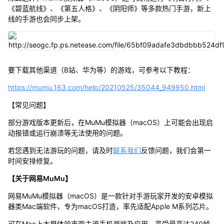
《碧蓝航线》、《第五人格》、《阴阳师》等多款热门手游，新上
线的手游也会同步上架。
要下载其他渠道（B站、华为等）的游戏，可参考以下教程：
https://mumu.163.com/help/20210525/35044_949950.html
【常见问题】
部分游戏版本更新后，在MuMu模拟器（macOS）上可能会出现启
动报错或运行崩溃等无法使用的问题。
若您遇到无法游玩的问题，请及时
联系我们
反馈问题，我们会第一
时间安排修复。
【关于网易MuMu】
网易MuMu模拟器（macOS）是一款针对手游玩家开发的安卓模拟
器类Mac端软件，专为macOS打造，率先适配Apple M系列芯片。
可在Mac上大屏体验市面主流手机游戏及应用，享受最高达240帧