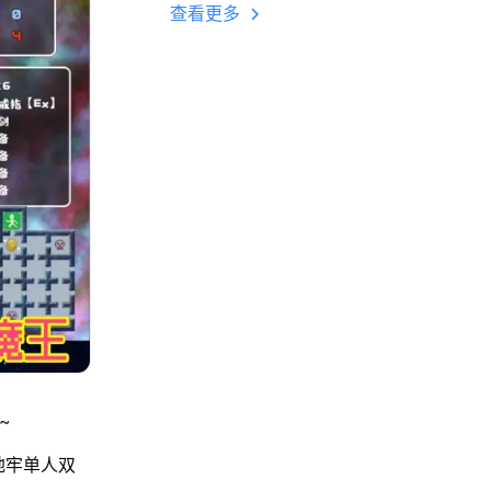
多开 后台挂机 按键
查看更多
设置教程
~
地牢单人双