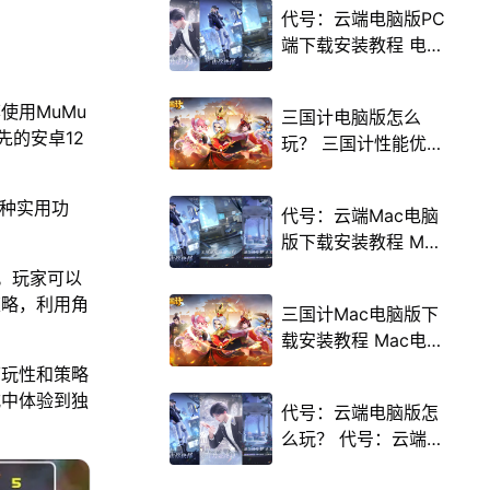
代号：云端电脑版PC
端下载安装教程 电脑
版怎么玩代号：云端
攻略
使用MuMu
三国计电脑版怎么
先的安卓12
玩？ 三国计性能优化
240高帧 游戏多开
后台挂机 按键设置教
多种实用功
代号：云端Mac电脑
程
版下载安装教程 Mac
电脑怎么玩代号：云
戏。玩家可以
端攻略
策略，利用角
三国计Mac电脑版下
载安装教程 Mac电脑
怎么玩三国计攻略
可玩性和策略
式中体验到独
代号：云端电脑版怎
么玩？ 代号：云端性
能优化240高帧 游戏