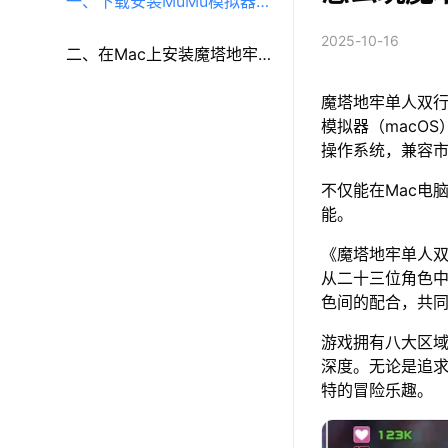
一、下载安装MuMu模拟器
2025-10-16
（macOS）（原MuMu模拟
二、在Mac上安装魔塔地牢
魔塔地牢单人双行
器Pro）
单人双行
模拟器（macOS
操作系统，兼容
不仅能在Mac电
能。
《魔塔地牢单人双
从二十三位角色
色间的配合，共
游戏拥有八大区
深度。无论是追
特的冒险乐趣。