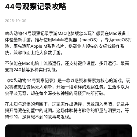
44号观察记录攻略
2025-10-09
啮齿动物44号观察记录手游Mac电脑版怎么玩？想要在Mac设备上
体验最新手游，推荐使用MuMu模拟器（macOS），专为macOS打
造，率先适配Apple M系列芯片，搭载业内领先的安卓12操作系
统，兼容市面上绝大多数手游。
不仅能在Mac电脑上流畅运行，还支持键位设置、多开运行、最高
支持240帧等多种实用功能。
《啮齿动物44号观察记录》是一款以悬疑和探索为核心的游戏，玩
家将被派往偏远无人别墅，开始一段别样的观察任务。生活本以为
会平淡无奇，却在每个深夜被神秘的阁楼异响所打破。
在未知与恐惧的包围下，玩家需作出选择，勇敢踏入黑暗，记录并
揭开隐藏在别墅中的谜团。这场体验将考验你的胆量与洞察力，等
待你的，是意想不到的故事与发现。