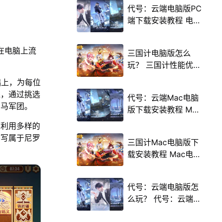
代号：云端电脑版PC
端下载安装教程 电脑
版怎么玩代号：云端
攻略
在电脑上流
三国计电脑版怎么
玩？ 三国计性能优化
240高帧 游戏多开
础上，为每位
后台挂机 按键设置教
线，通过挑选
代号：云端Mac电脑
程
罗马军团。
版下载安装教程 Mac
电脑怎么玩代号：云
，利用多样的
端攻略
书写属于尼罗
三国计Mac电脑版下
载安装教程 Mac电脑
怎么玩三国计攻略
代号：云端电脑版怎
么玩？ 代号：云端性
能优化240高帧 游戏