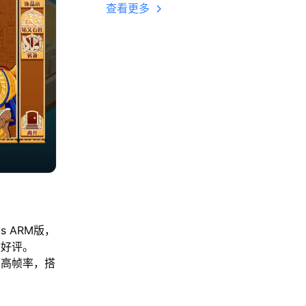
多开 后台挂机 按键
查看更多
设置教程
s ARM版，
致好评。
帧高帧率，搭