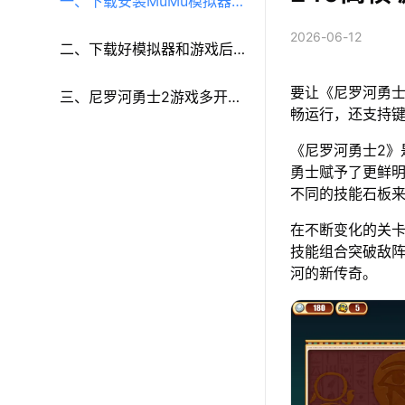
一、下载安装MuMu模拟器和
2026-06-12
《尼罗河勇士2》
二、下载好模拟器和游戏后
要让《尼罗河勇士
再参考以下步骤进行设置：
三、尼罗河勇士2游戏多开和
畅运行，还支持
键鼠按键等功能设置
《尼罗河勇士2》
勇士赋予了更鲜
不同的技能石板
在不断变化的关
技能组合突破敌
河的新传奇。