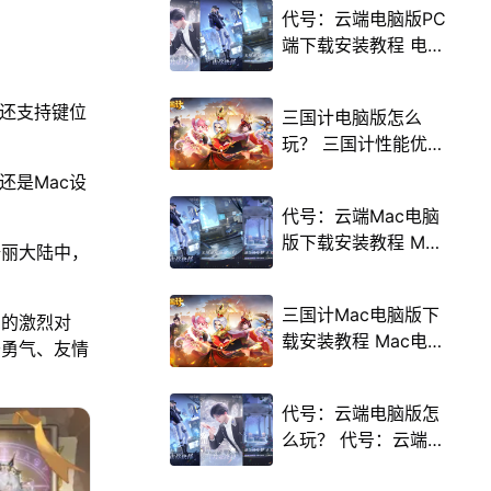
代号：云端电脑版PC
端下载安装教程 电脑
版怎么玩代号：云端
攻略
，还支持键位
三国计电脑版怎么
玩？ 三国计性能优化
240高帧 游戏多开
，还是Mac设
后台挂机 按键设置教
代号：云端Mac电脑
程
版下载安装教程 Mac
绮丽大陆中，
电脑怎么玩代号：云
端攻略
三国计Mac电脑版下
制的激烈对
载安装教程 Mac电脑
于勇气、友情
怎么玩三国计攻略
代号：云端电脑版怎
么玩？ 代号：云端性
能优化240高帧 游戏