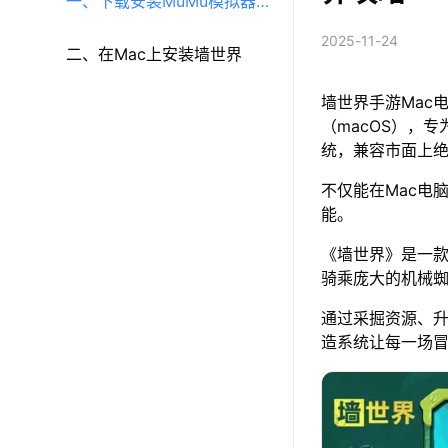
一、下载安装MuMu模拟器
2025-11-24
（macOS）（原MuMu模拟
二、在Mac上安装墙世界
墙世界手游Mac
器Pro）
（macOS），专
统，兼容市面上
不仅能在Mac电
能。
《墙世界》是一
骑乘庞大的机械
通过采掘资源、
造系统让每一场