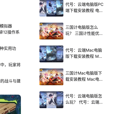
代号：云端电脑版PC
端下载安装教程 电脑
版怎么玩代号：云端
攻略
u模拟器
三国计电脑版怎么
卓12操作系
玩？ 三国计性能优化
240高帧 游戏多开
后台挂机 按键设置教
多种实用功
代号：云端Mac电脑
程
版下载安装教程 Mac
电脑怎么玩代号：云
戏中，玩家将
端攻略
三国计Mac电脑版下
载安装教程 Mac电脑
富的战斗与建
怎么玩三国计攻略
代号：云端电脑版怎
么玩？ 代号：云端性
能优化240高帧 游戏