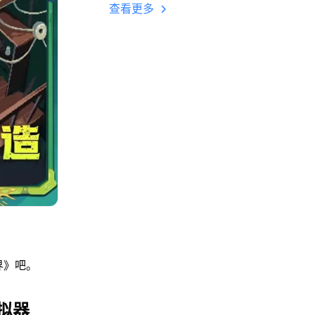
多开 后台挂机 按键
查看更多
设置教程
界》吧。
拟器