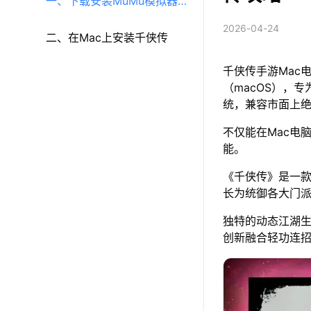
一、下载安装MuMu模拟器
2026-04-24
（macOS）（原MuMu模拟
二、在Mac上安装千侠传
千侠传手游Mac
器Pro）
（macOS），专
统，兼容市面上
不仅能在Mac电
能。
《千侠传》是一款
长为统御各大门
独特的动态江湖生
创新融合轻功连