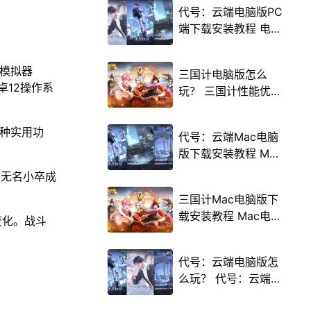
代号：云端电脑版PC
端下载安装教程 电脑
版怎么玩代号：云端
攻略
u模拟器
三国计电脑版怎么
卓12操作系
玩？ 三国计性能优化
240高帧 游戏多开
后台挂机 按键设置教
多种实用功
代号：云端Mac电脑
程
版下载安装教程 Mac
电脑怎么玩代号：云
从无名小卒成
端攻略
三国计Mac电脑版下
载安装教程 Mac电脑
变化。战斗
怎么玩三国计攻略
代号：云端电脑版怎
么玩？ 代号：云端性
能优化240高帧 游戏