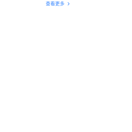
多开 后台挂机 按键
查看更多
设置教程