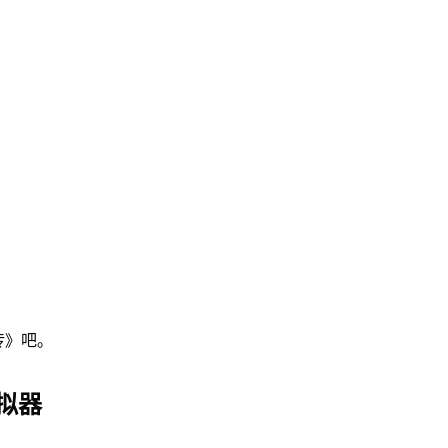
传》吧。
拟器