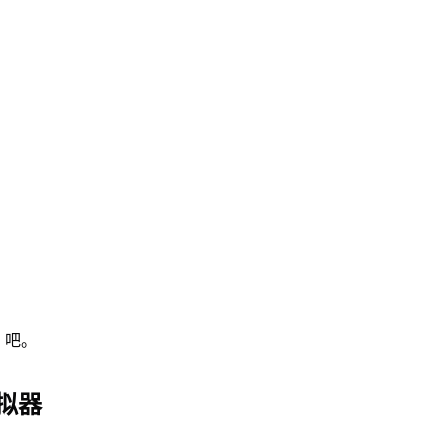
》吧。
拟器