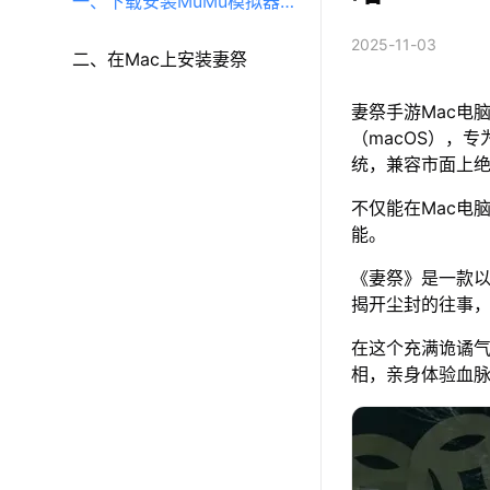
一、下载安装MuMu模拟器
2025-11-03
（macOS）（原MuMu模拟
二、在Mac上安装妻祭
妻祭手游Mac电
器Pro）
（macOS），专
统，兼容市面上
不仅能在Mac电
能。
《妻祭》是一款
揭开尘封的往事
在这个充满诡谲
相，亲身体验血