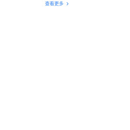
多开 后台挂机 按键
查看更多
设置教程