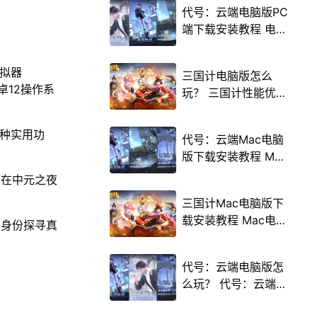
代号：云端电脑版PC
端下载安装教程 电脑
版怎么玩代号：云端
攻略
模拟器
三国计电脑版怎么
卓12操作系
玩？ 三国计性能优化
240高帧 游戏多开
后台挂机 按键设置教
多种实用功
代号：云端Mac电脑
程
版下载安装教程 Mac
电脑怎么玩代号：云
，在中元之夜
端攻略
三国计Mac电脑版下
载安装教程 Mac电脑
的身份探寻真
怎么玩三国计攻略
代号：云端电脑版怎
么玩？ 代号：云端性
能优化240高帧 游戏