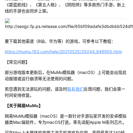
《碧蓝航线》、《第五人格》、《阴阳师》等多款热门手游，新上
线的手游也会同步上架。
要下载其他渠道（B站、华为等）的游戏，可参考以下教程：
https://mumu.163.com/help/20210525/35044_949950.html
【常见问题】
部分游戏版本更新后，在MuMu模拟器（macOS）上可能会出现启
动报错或运行崩溃等无法使用的问题。
若您遇到无法游玩的问题，请及时
联系我们
反馈问题，我们会第一
时间安排修复。
【关于网易MuMu】
网易MuMu模拟器（macOS）是一款针对手游玩家开发的安卓模拟
器类Mac端软件，专为macOS打造，率先适配Apple M系列芯片。
可在Mac上大屏体验市面主流手机游戏及应用，享受最高达240帧