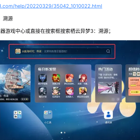
63.com/help/20220329/35042_1010022.html
：溯源
器游戏中心或直接在搜索框搜索栖云异梦3：溯源；