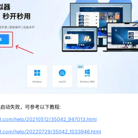
启动失败，可参考以下教程:
63.com/help/20210512/35042_947013.html
63.com/help/20220729/35042_1033946.html