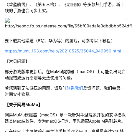
《碧蓝航线》、《第五人格》、《阴阳师》等多款热门手游，新上
线的手游也会同步上架。
要下载其他渠道（B站、华为等）的游戏，可参考以下教程：
https://mumu.163.com/help/20210525/35044_949950.html
【常见问题】
部分游戏版本更新后，在MuMu模拟器（macOS）上可能会出现启
动报错或运行崩溃等无法使用的问题。
若您遇到无法游玩的问题，请及时
联系我们
反馈问题，我们会第一
时间安排修复。
【关于网易MuMu】
网易MuMu模拟器（macOS）是一款针对手游玩家开发的安卓模拟
器类Mac端软件，专为macOS打造，率先适配Apple M系列芯片。
可在Mac上大屏体验市面主流手机游戏及应用，享受最高达240帧