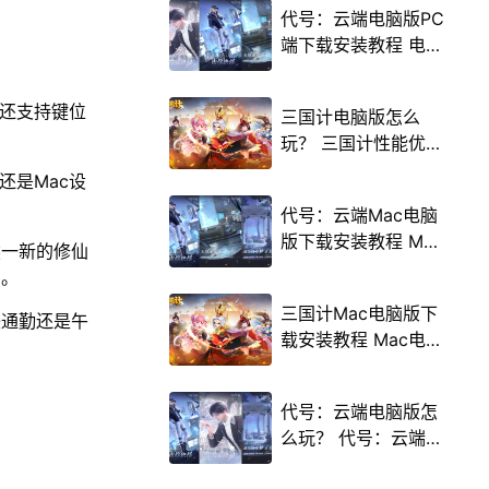
代号：云端电脑版PC
端下载安装教程 电脑
版怎么玩代号：云端
攻略
，还支持键位
三国计电脑版怎么
玩？ 三国计性能优化
240高帧 游戏多开
，还是Mac设
后台挂机 按键设置教
代号：云端Mac电脑
程
版下载安装教程 Mac
然一新的修仙
电脑怎么玩代号：云
为。
端攻略
三国计Mac电脑版下
铁通勤还是午
载安装教程 Mac电脑
怎么玩三国计攻略
代号：云端电脑版怎
么玩？ 代号：云端性
能优化240高帧 游戏