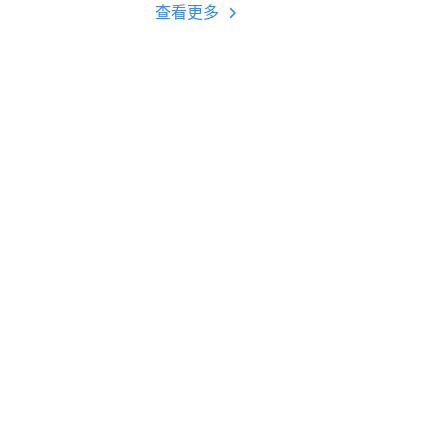
多开 后台挂机 按键
查看更多
设置教程