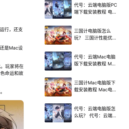
代号：云端电脑版PC
端下载安装教程 电脑
版怎么玩代号：云端
攻略
畅运行，还支
三国计电脑版怎么
玩？ 三国计性能优化
240高帧 游戏多开
，还是Mac设
后台挂机 按键设置教
代号：云端Mac电脑
程
版下载安装教程 Mac
戏。玩家将在
电脑怎么玩代号：云
角色命运和故
端攻略
三国计Mac电脑版下
载安装教程 Mac电脑
章。
怎么玩三国计攻略
代号：云端电脑版怎
么玩？ 代号：云端性
能优化240高帧 游戏