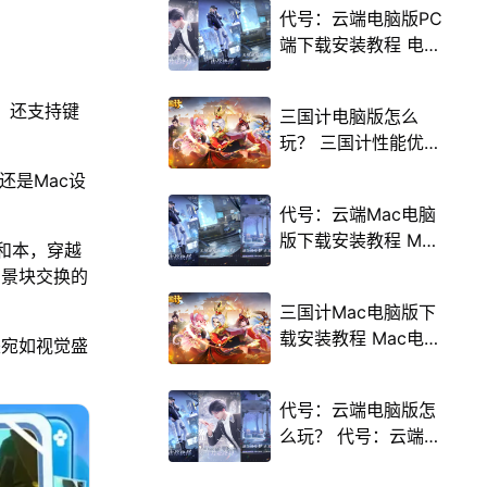
代号：云端电脑版PC
端下载安装教程 电脑
版怎么玩代号：云端
攻略
，还支持键
三国计电脑版怎么
玩？ 三国计性能优化
240高帧 游戏多开
，还是Mac设
后台挂机 按键设置教
代号：云端Mac电脑
程
版下载安装教程 Mac
和本，穿越
电脑怎么玩代号：云
场景块交换的
端攻略
三国计Mac电脑版下
载安装教程 Mac电脑
来宛如视觉盛
怎么玩三国计攻略
代号：云端电脑版怎
么玩？ 代号：云端性
能优化240高帧 游戏