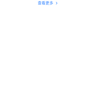
多开 后台挂机 按键
查看更多
设置教程