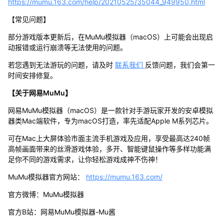
https://mumu.163.com/help/20210525/35044_949950.html
【常见问题】
部分游戏版本更新后，在MuMu模拟器（macOS）上可能会出现启
动报错或运行崩溃等无法使用的问题。
若您遇到无法游玩的问题，请及时
联系我们
反馈问题，我们会第一
时间安排修复。
【关于网易MuMu】
网易MuMu模拟器（macOS）是一款针对手游玩家开发的安卓模拟
器类Mac端软件，专为macOS打造，率先适配Apple M系列芯片。
可在Mac上大屏体验市面主流手机游戏及应用，享受最高达240帧
高帧画面带来的丝滑游戏体验，多开、智能键鼠操作等多样功能满
足你不同的游戏需求，让你轻松游戏成神不伤神！
MuMu模拟器官方网站：
https://mumu.163.com/
官方微博：MuMu模拟器
官方B站：网易MuMu模拟器-Mu酱